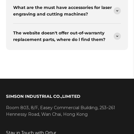
What are the must have accessories for laser
engraving and cutting machines?
The website doesn't offer out-of-warranty
replacement parts, where do l find them?
SIMSON INDUSTRIAL CO.,LIMITED
Room 803, 8/F, Easey Commercial Building, 253–261
Hennessy Road, Wan Chai, Hong Kong
Stay in Touch with Ortur