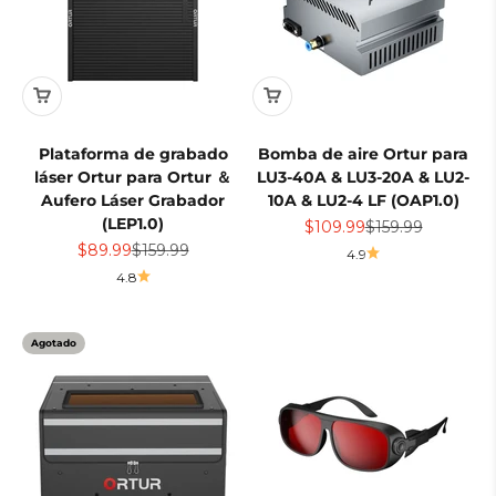
Plataforma de grabado
Bomba de aire Ortur para
láser Ortur para Ortur ＆
LU3-40A & LU3-20A & LU2-
Aufero Láser Grabador
10A & LU2-4 LF (OAP1.0)
(LEP1.0)
Precio de oferta
Precio normal
$109.99
$159.99
Precio de oferta
Precio normal
$89.99
$159.99
4.9
4.8
Agotado