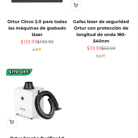
Ortur Cinco 2.0 para todas
Gafas láser de seguridad
las máquinas de grabado
Ortur con protección de
láser
longitud de onda 180-
540nm
Precio de oferta
Precio normal
$139.99
$199.99
Precio de oferta
Precio normal
$39.99
$59.99
4.9
5.0